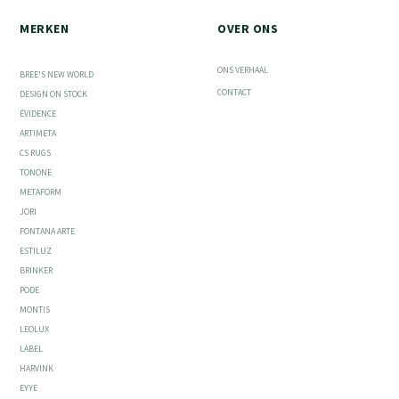
MERKEN
OVER ONS
ONS VERHAAL
BREE'S NEW WORLD
CONTACT
DESIGN ON STOCK
ÉVIDENCE
ARTIMETA
CS RUGS
TONONE
METAFORM
JORI
FONTANA ARTE
ESTILUZ
BRINKER
PODE
MONTIS
LEOLUX
LABEL
HARVINK
EYYE