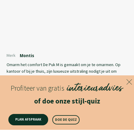
Merk
Montis
Omarm het comfort De Puk M is gemaakt om je te omarmen. Op
kantoor of bij je thuis, zijn luxueuze uitstraling nodigt je uit om
comfortabel te gaan zitten. Precies zoals jij dat wilt. Met of zonder
interieuradvies
knopen in de rugleuning. Met een eigentijdse houten of juist een
Profiteer van gratis
stoere aluminium geborstelde voet. De vakkundig uitgevoerde
Lees meer
details geven uiting aan jouw karakter. En dat van de ruimte.
of doe onze stijl-quiz
Productomschrijving
PLAN AFSPRAAK
DOE DE QUIZ