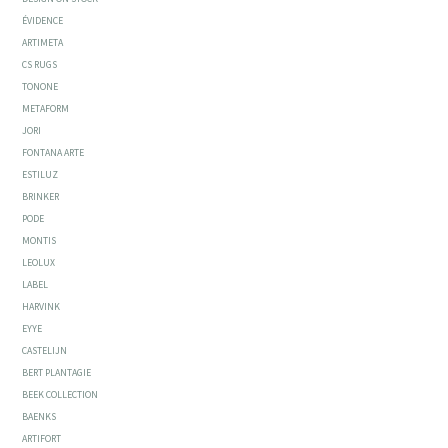
ÉVIDENCE
ARTIMETA
CS RUGS
TONONE
METAFORM
JORI
FONTANA ARTE
ESTILUZ
BRINKER
PODE
MONTIS
LEOLUX
LABEL
HARVINK
EYYE
CASTELIJN
BERT PLANTAGIE
BEEK COLLECTION
BAENKS
ARTIFORT