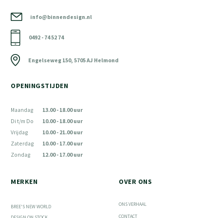
info@binnendesign.nl
0492 - 74 52 74
Engelseweg 150, 5705 AJ Helmond
OPENINGSTIJDEN
Maandag
13.00 - 18.00 uur
Di t/m Do
10.00 - 18.00 uur
Vrijdag
10.00 - 21.00 uur
Zaterdag
10.00 - 17.00 uur
Zondag
12.00 - 17.00 uur
MERKEN
OVER ONS
ONS VERHAAL
BREE'S NEW WORLD
CONTACT
DESIGN ON STOCK