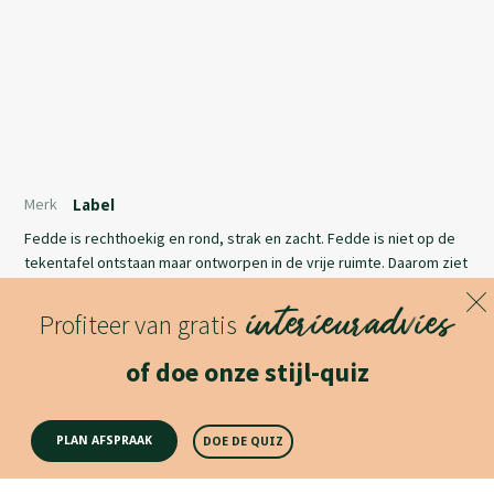
Merk
Label
Fedde is rechthoekig en rond, strak en zacht. Fedde is niet op de
tekentafel ontstaan maar ontworpen in de vrije ruimte. Daarom ziet
Fedde er van alle kanten goed uit! Fedde is ook de naam van de
interieuradvies
zoon van Jasper!
Profiteer van gratis
Lees meer
of doe onze stijl-quiz
Productomschrijving
PLAN AFSPRAAK
DOE DE QUIZ