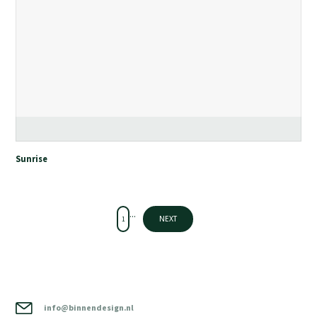
Sunrise
...
1
NEXT
info@binnendesign.nl