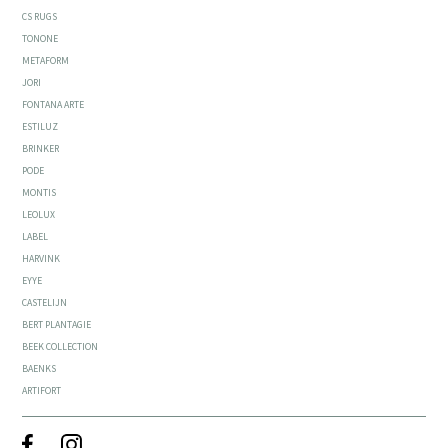
CS RUGS
TONONE
METAFORM
JORI
FONTANA ARTE
ESTILUZ
BRINKER
PODE
MONTIS
LEOLUX
LABEL
HARVINK
EYYE
CASTELIJN
BERT PLANTAGIE
BEEK COLLECTION
BAENKS
ARTIFORT