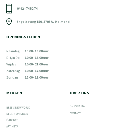
0492 - 74 52 74
Engelseweg 150, 5705 AJ Helmond
OPENINGSTIJDEN
Maandag
13.00 - 18.00 uur
Di t/m Do
10.00 - 18.00 uur
Vrijdag
10.00 - 21.00 uur
Zaterdag
10.00 - 17.00 uur
Zondag
12.00 - 17.00 uur
MERKEN
OVER ONS
ONS VERHAAL
BREE'S NEW WORLD
CONTACT
DESIGN ON STOCK
ÉVIDENCE
ARTIMETA