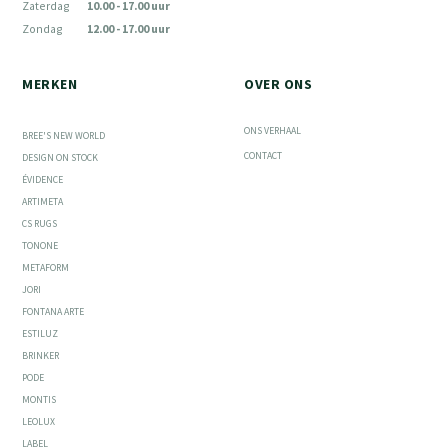
Zaterdag
10.00 - 17.00 uur
Zondag
12.00 - 17.00 uur
MERKEN
OVER ONS
ONS VERHAAL
BREE'S NEW WORLD
CONTACT
DESIGN ON STOCK
ÉVIDENCE
ARTIMETA
CS RUGS
TONONE
METAFORM
JORI
FONTANA ARTE
ESTILUZ
BRINKER
PODE
MONTIS
LEOLUX
LABEL