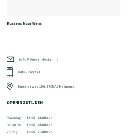
Kussens Naar Wens
info@binnendesign.nl
0492 - 74 52 74
Engelseweg 150, 5705 AJ Helmond
OPENINGSTIJDEN
Maandag
13.00 - 18.00 uur
Di t/m Do
10.00 - 18.00 uur
Vrijdag
10.00 - 21.00 uur