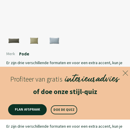
Merk
Pode
Er zijn drie verschillende formaten en voor een extra accent, kun je
de lekker dikke bies van Cord in een ander materiaal of een
interieuradvies
contrastkleur laten uitvoeren.
Profiteer van gratis
Lees meer
of doe onze stijl-quiz
Productomschrijving
PLAN AFSPRAAK
DOE DE QUIZ
Er zijn drie verschillende formaten en voor een extra accent, kun je