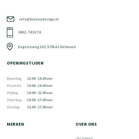
info@binnendesign.nl
0492 - 74 52 74
Engelseweg 150, 5705 AJ Helmond
OPENINGSTIJDEN
Maandag
13.00 - 18.00 uur
Di t/m Do
10.00 - 18.00 uur
Vrijdag
10.00 - 21.00 uur
Zaterdag
10.00 - 17.00 uur
Zondag
12.00 - 17.00 uur
MERKEN
OVER ONS
ONS VERHAAL