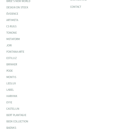
BREE'S NEW WORLD
CONTACT
DESIGN ON STOCK
ÉVIDENCE
ARTIMETA
CS RUGS
TONONE
METAFORM
JORI
FONTANA ARTE
ESTILUZ
BRINKER
PODE
MONTIS
LEOLUX
LABEL
HARVINK
EYYE
CASTELIJN
BERT PLANTAGIE
BEEK COLLECTION
BAENKS