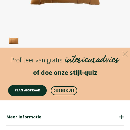
Merk
interieuradvies
Pode
Profiteer van gratis
Lees meer
of doe onze stijl-quiz
Productomschrijving
PLAN AFSPRAAK
DOE DE QUIZ
Meer informatie