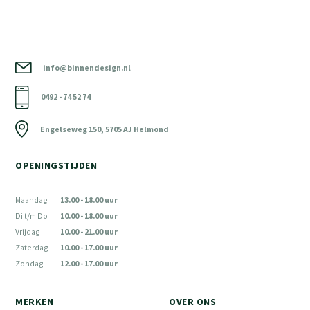
info@binnendesign.nl
0492 - 74 52 74
Engelseweg 150, 5705 AJ Helmond
OPENINGSTIJDEN
Maandag
13.00 - 18.00 uur
Di t/m Do
10.00 - 18.00 uur
Vrijdag
10.00 - 21.00 uur
Zaterdag
10.00 - 17.00 uur
Zondag
12.00 - 17.00 uur
MERKEN
OVER ONS