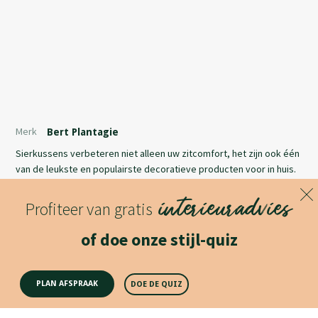
Merk
Bert Plantagie
Sierkussens verbeteren niet alleen uw zitcomfort, het zijn ook één
van de leukste en populairste decoratieve producten voor in huis.
U vindt ze in duizenden kleuren, vormen en maten. Kussens geven
interieuradvies
uw interieur sfeer en gezelligheid en zijn ideaal om de stijl van uw
Profiteer van gratis
interieur te accentueren. De veren kussens van bert plantagie zijn
Lees meer
er in verschillende soorten en maten en passen dus altijd bij uw
of doe onze stijl-quiz
inrichting. Deze prachtige kussens zijn verkrijgbaar in verschillende
bert plantagie kleurcombinaties.
Productomschrijving
PLAN AFSPRAAK
DOE DE QUIZ