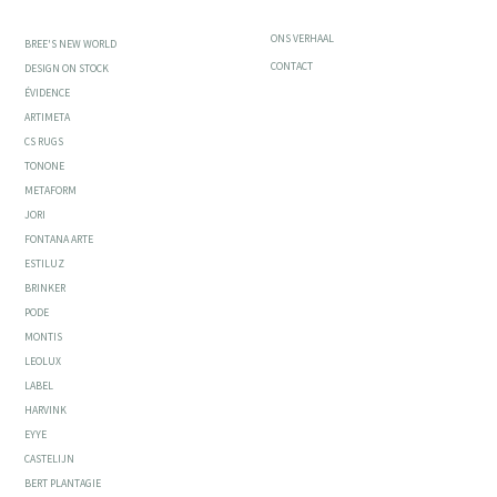
ONS VERHAAL
BREE'S NEW WORLD
CONTACT
DESIGN ON STOCK
ÉVIDENCE
ARTIMETA
CS RUGS
TONONE
METAFORM
JORI
FONTANA ARTE
ESTILUZ
BRINKER
PODE
MONTIS
LEOLUX
LABEL
HARVINK
EYYE
CASTELIJN
BERT PLANTAGIE