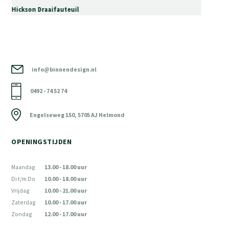
Hickson Draaifauteuil
info@binnendesign.nl
0492 - 74 52 74
Engelseweg 150, 5705 AJ Helmond
OPENINGSTIJDEN
Maandag
13.00 - 18.00 uur
Di t/m Do
10.00 - 18.00 uur
Vrijdag
10.00 - 21.00 uur
Zaterdag
10.00 - 17.00 uur
Zondag
12.00 - 17.00 uur