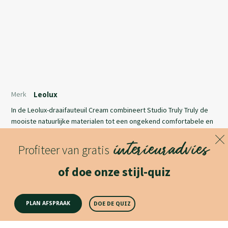
Merk
Leolux
In de Leolux-draaifauteuil Cream combineert Studio Truly Truly de
mooiste natuurlijke materialen tot een ongekend comfortabele en
elegante fauteuil. De houten kuip in gebogen noten of eikenhout
interieuradvies
staat centraal, bekleed met een zachte bekleding in stof of leer.
Profiteer van gratis
Meer opties om Cream te personaliseren zie je terug in de
Lees meer
aluminium draaivoet. Die kan in elke kleur worden uitgevoerd voor
of doe onze stijl-quiz
een perfect resultaat.
Productomschrijving
PLAN AFSPRAAK
DOE DE QUIZ