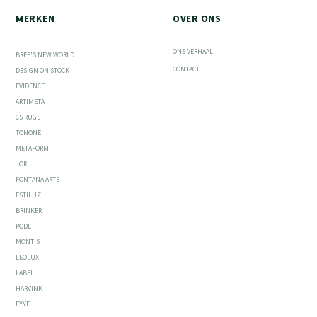
MERKEN
OVER ONS
ONS VERHAAL
BREE'S NEW WORLD
CONTACT
DESIGN ON STOCK
ÉVIDENCE
ARTIMETA
CS RUGS
TONONE
METAFORM
JORI
FONTANA ARTE
ESTILUZ
BRINKER
PODE
MONTIS
LEOLUX
LABEL
HARVINK
EYYE