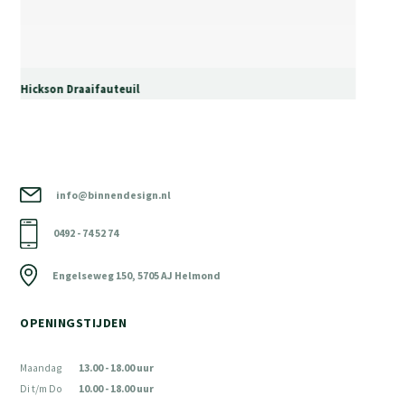
Hickson Draaifauteuil
info@binnendesign.nl
0492 - 74 52 74
Engelseweg 150, 5705 AJ Helmond
OPENINGSTIJDEN
Maandag
13.00 - 18.00 uur
Di t/m Do
10.00 - 18.00 uur