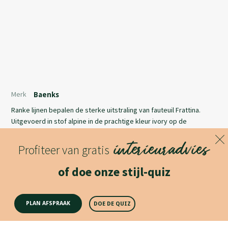
Merk
Baenks
Ranke lijnen bepalen de sterke uitstraling van fauteuil Frattina.
Uitgevoerd in stof alpine in de prachtige kleur ivory op de
binnenzijde en aan de buitenzijde in leder rebound kleur cognac,
interieuradvies
uiteraard met het geweldige, speciaal geselecteerde zitcomfort
Profiteer van gratis
van Baenks. Zoals getoond: draaifauteuil in stof alpine, kleur ivory
Lees meer
op de binnenzijde, en buitenzijde in leder rebound, kleur: cognac.
of doe onze stijl-quiz
Met metalen 5-teens draaivoet. Afmetingen: H109 x B74 x D85 cm.
Productomschrijving
PLAN AFSPRAAK
DOE DE QUIZ