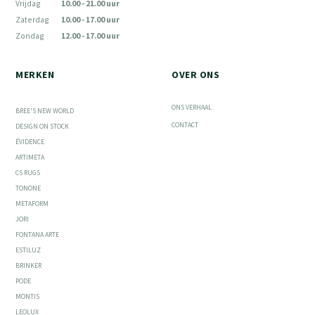
Vrijdag
10.00 - 21.00 uur
Zaterdag
10.00 - 17.00 uur
Zondag
12.00 - 17.00 uur
MERKEN
OVER ONS
ONS VERHAAL
BREE'S NEW WORLD
CONTACT
DESIGN ON STOCK
ÉVIDENCE
ARTIMETA
CS RUGS
TONONE
METAFORM
JORI
FONTANA ARTE
ESTILUZ
BRINKER
PODE
MONTIS
LEOLUX