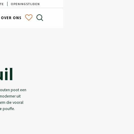
TE
OPENINGSTIJDEN
OVER ONS
il
houten poot een
 moderner uit
 arm die vooral
de pouffe.