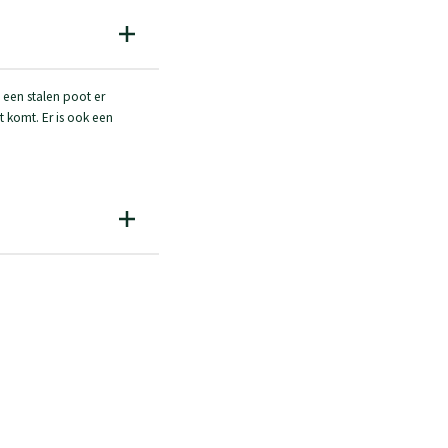
 een stalen poot er
t komt. Er is ook een