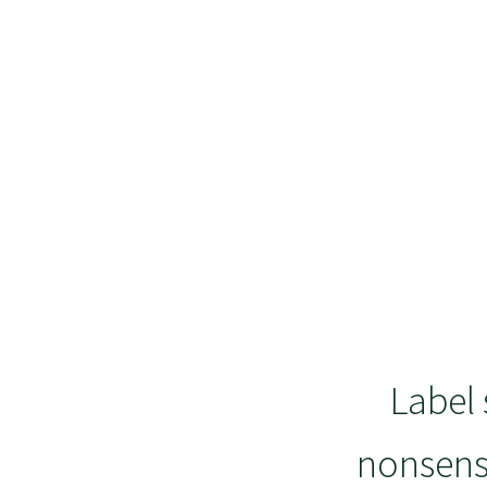
Label 
nonsens