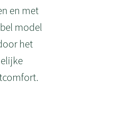
ten en met
Label model
 door het
elijke
tcomfort.