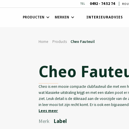
0492 - 74 52 74
TEL
ROU
PRODUCTEN
MERKEN
INTERIEURADVIES
Home
Products
Cheo Fauteuil
Cheo Fauteu
Cheo is een mooie compacte clubfauteuil die met een 
wat klassieke uitstraling krijgt en met een stalen poot er
ziet. Leuk detail is de stiknaad aan de voorzijde van de
in leer mooi tot zijn recht komt. Er is ook een bijpassen
Lees meer
Merk
Label