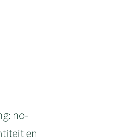
ng: no-
iteit en