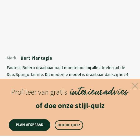
Merk
Bert Plantagie
Fauteuil Bolero draaibaar past moeiteloos bij alle stoelen uit de
Duo/Spargo-familie. Dit moderne model is draaibaar dankzij het 4-
teens onderstel, verkrijgbaar in 38 lakkleuren of gepolijst
interieuradvies
aluminium. Er is daarnaast ook een (niet draaibare) variant met vier
Profiteer van gratis
poten. De Bolero is standaard verkrijgbaar in 2 verschillende
Lees meer
kleuren leder of stof, maar is ook mooi in een uni-stoffering.
of doe onze stijl-quiz
Productomschrijving
PLAN AFSPRAAK
DOE DE QUIZ