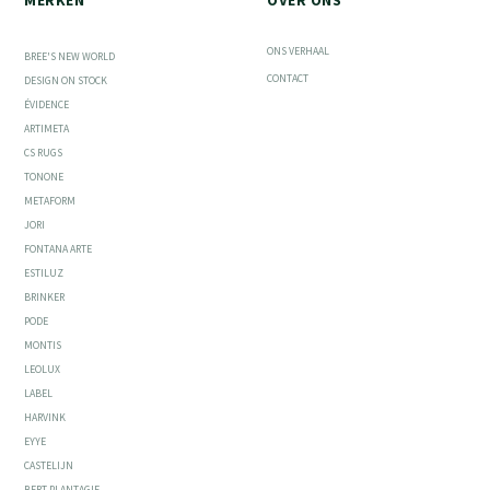
ONS VERHAAL
BREE'S NEW WORLD
CONTACT
DESIGN ON STOCK
ÉVIDENCE
ARTIMETA
CS RUGS
TONONE
METAFORM
JORI
FONTANA ARTE
ESTILUZ
BRINKER
PODE
MONTIS
LEOLUX
LABEL
HARVINK
EYYE
CASTELIJN
BERT PLANTAGIE