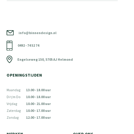
info@binnendesign.nl
0492 - 74 52 74
Engelseweg 150, 5705 AJ Helmond
OPENINGSTIJDEN
Maandag
13.00 - 18.00 uur
Di t/m Do
10.00 - 18.00 uur
Vrijdag
10.00 - 21.00 uur
Zaterdag
10.00 - 17.00 uur
Zondag
12.00 - 17.00 uur
MERKEN
OVER ONS