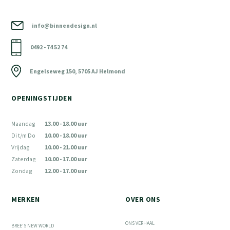
info@binnendesign.nl
0492 - 74 52 74
Engelseweg 150, 5705 AJ Helmond
OPENINGSTIJDEN
Maandag
13.00 - 18.00 uur
Di t/m Do
10.00 - 18.00 uur
Vrijdag
10.00 - 21.00 uur
Zaterdag
10.00 - 17.00 uur
Zondag
12.00 - 17.00 uur
MERKEN
OVER ONS
ONS VERHAAL
BREE'S NEW WORLD