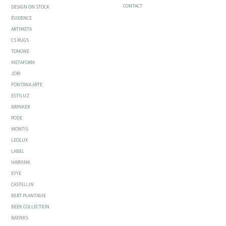
CONTACT
DESIGN ON STOCK
ÉVIDENCE
ARTIMETA
CS RUGS
TONONE
METAFORM
JORI
FONTANA ARTE
ESTILUZ
BRINKER
PODE
MONTIS
LEOLUX
LABEL
HARVINK
EYYE
CASTELIJN
BERT PLANTAGIE
BEEK COLLECTION
BAENKS