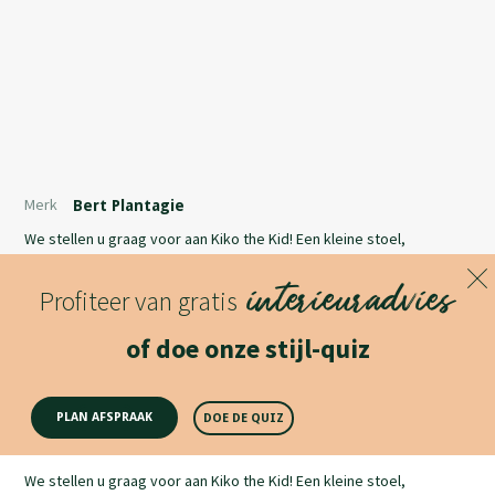
Merk
Bert Plantagie
We stellen u graag voor aan Kiko the Kid! Een kleine stoel,
gecreëerd naar het evenbeeld van de Kiko, gemaakt voor alle
interieuradvies
kinderen die dingen graag hun eigen draai geven.
Profiteer van gratis
Lees meer
of doe onze stijl-quiz
Productomschrijving
PLAN AFSPRAAK
DOE DE QUIZ
We stellen u graag voor aan Kiko the Kid! Een kleine stoel,