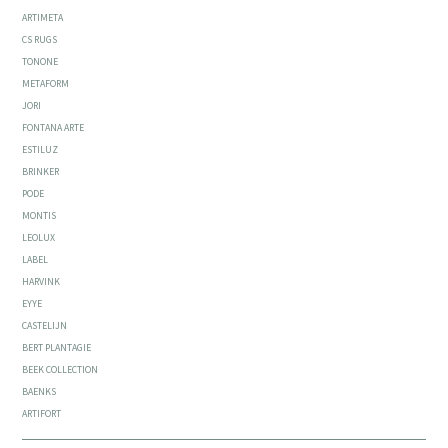
ARTIMETA
CS RUGS
TONONE
METAFORM
JORI
FONTANA ARTE
ESTILUZ
BRINKER
PODE
MONTIS
LEOLUX
LABEL
HARVINK
EYYE
CASTELIJN
BERT PLANTAGIE
BEEK COLLECTION
BAENKS
ARTIFORT