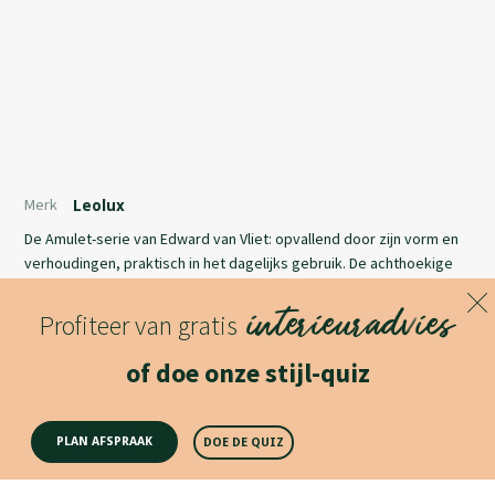
Merk
Leolux
De Amulet-serie van Edward van Vliet: opvallend door zijn vorm en
verhoudingen, praktisch in het dagelijks gebruik. De achthoekige
poef biedt een extra zitplek, maar is door zijn stevige en vlakke
interieuradvies
zitting ook heel bruikbaar als bijzettafel.
Profiteer van gratis
Lees meer
of doe onze stijl-quiz
Productomschrijving
PLAN AFSPRAAK
DOE DE QUIZ