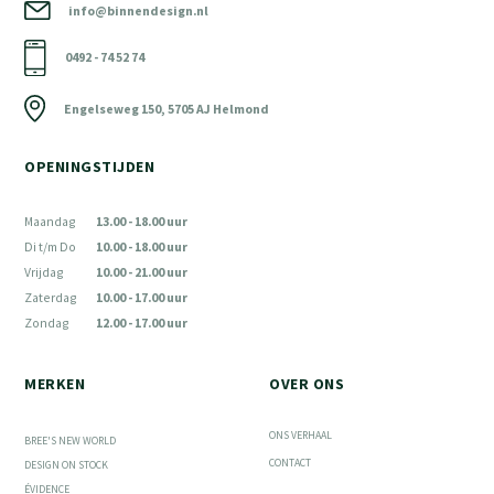
info@binnendesign.nl
0492 - 74 52 74
Engelseweg 150, 5705 AJ Helmond
OPENINGSTIJDEN
Maandag
13.00 - 18.00 uur
Di t/m Do
10.00 - 18.00 uur
Vrijdag
10.00 - 21.00 uur
Zaterdag
10.00 - 17.00 uur
Zondag
12.00 - 17.00 uur
MERKEN
OVER ONS
ONS VERHAAL
BREE'S NEW WORLD
CONTACT
DESIGN ON STOCK
ÉVIDENCE