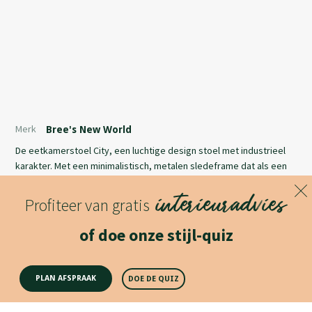
Merk
Bree's New World
De eetkamerstoel City, een luchtige design stoel met industrieel
karakter. Met een minimalistisch, metalen sledeframe dat als een
functionele ondersteuning om de zachte zitdelen valt. De opbouw
interieuradvies
maakt eindeloos variren in stof en leder niet alleen mogelijk, maar
Profiteer van gratis
zelfs wenselijk. De City eetkamerstoel is zowel met als zonder
Lees meer
armleuning leverbaar. Lees meer
of doe onze stijl-quiz
Productomschrijving
PLAN AFSPRAAK
DOE DE QUIZ