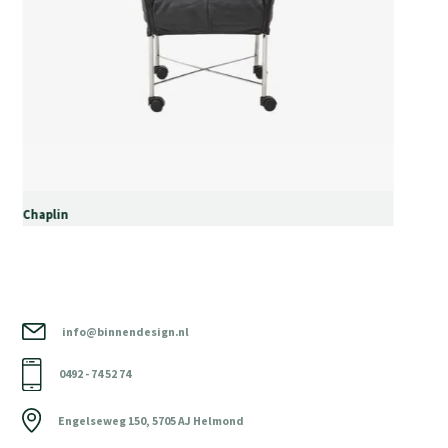
Chaplin
info@binnendesign.nl
0492 - 74 52 74
Engelseweg 150, 5705 AJ Helmond