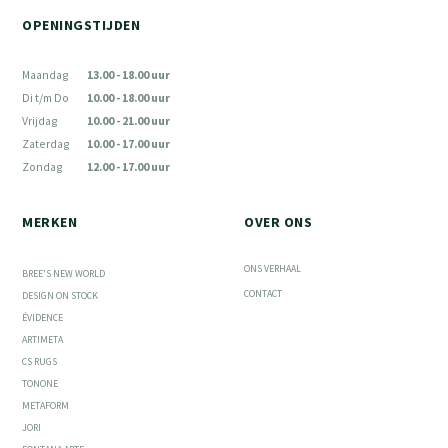
OPENINGSTIJDEN
Maandag
13.00 - 18.00 uur
Di t/m Do
10.00 - 18.00 uur
Vrijdag
10.00 - 21.00 uur
Zaterdag
10.00 - 17.00 uur
Zondag
12.00 - 17.00 uur
MERKEN
OVER ONS
ONS VERHAAL
BREE'S NEW WORLD
CONTACT
DESIGN ON STOCK
ÉVIDENCE
ARTIMETA
CS RUGS
TONONE
METAFORM
JORI