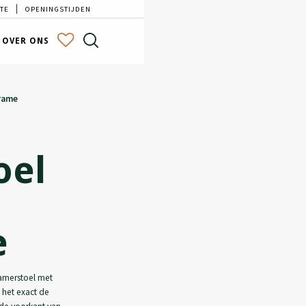
TE
OPENINGSTIJDEN
OVER ONS
Frame
oel
e
kamerstoel met
s het exact de