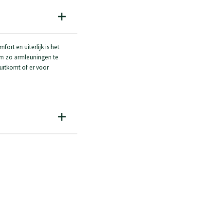
rt en uiterlijk is het
om zo armleuningen te
uitkomt of er voor