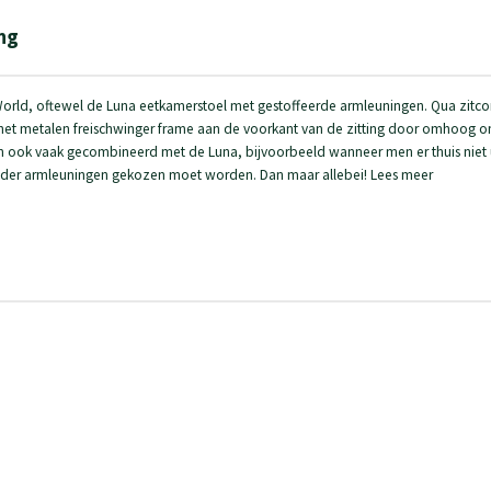
ng
orld, oftewel de Luna eetkamerstoel met gestoffeerde armleuningen. Qua zitcomfo
 het metalen freischwinger frame aan de voorkant van de zitting door omhoog 
n ook vaak gecombineerd met de Luna, bijvoorbeeld wanneer men er thuis niet 
der armleuningen gekozen moet worden. Dan maar allebei! Lees meer