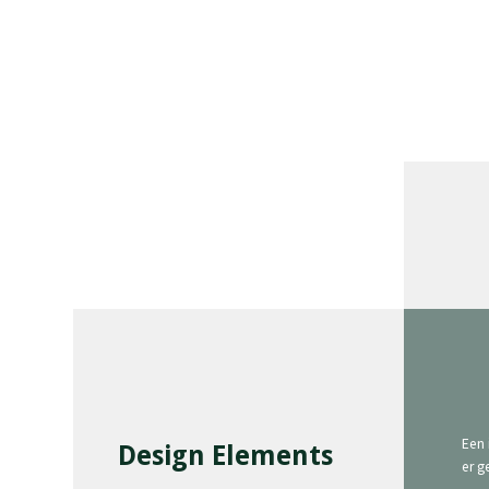
Een 
Design Elements
er g