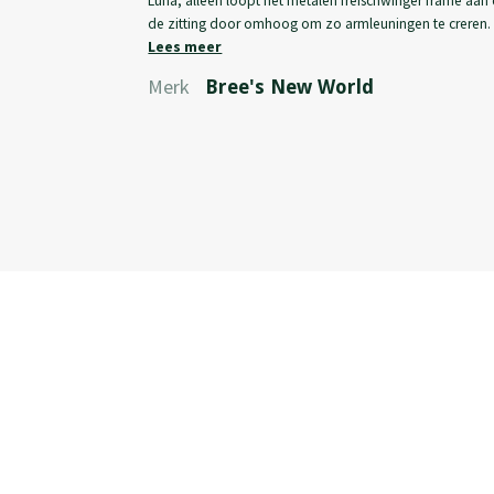
Luna, alleen loopt het metalen freischwinger frame aan
de zitting door omhoog om zo armleuningen te creren.
wordt dan ook vaak gecombineerd met de Luna, bijvo
Lees meer
wanneer men er thuis niet uitkomt of er voor eetkamers
Merk
Bree's New World
zonder armleuningen gekozen moet worden. Dan maar a
meer