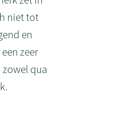
h niet tot
agend en
s een zeer
, zowel qua
k.