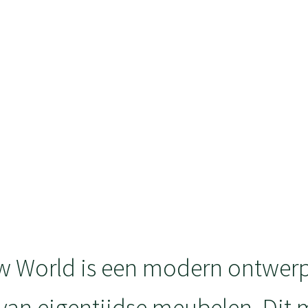
w World is een modern ontwerp
 van eigentijdse meubelen. Dit m