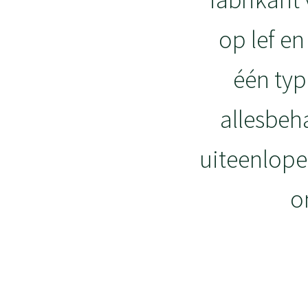
op lef en
één typ
allesbeha
uiteenlope
o