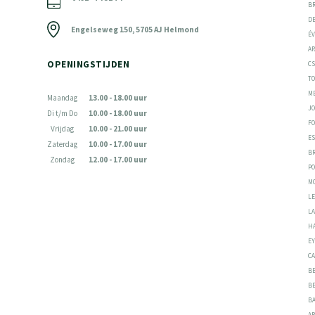
B
D
Engelseweg 150, 5705 AJ Helmond
É
A
OPENINGSTIJDEN
C
T
M
Maandag
13.00 - 18.00 uur
JO
Di t/m Do
10.00 - 18.00 uur
F
Vrijdag
10.00 - 21.00 uur
E
Zaterdag
10.00 - 17.00 uur
B
Zondag
12.00 - 17.00 uur
P
M
L
L
H
E
C
B
B
B
AR