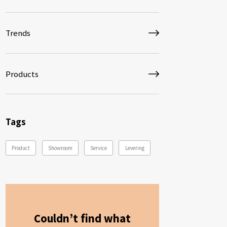
Trends
Products
Tags
Product
Showroom
Service
Levering
Couldn’t find what