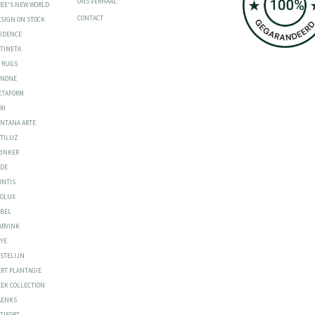
ONS VERHAAL
REE'S NEW WORLD
CONTACT
ESIGN ON STOCK
VIDENCE
RTIMETA
S RUGS
ONONE
ETAFORM
RI
ONTANA ARTE
STILUZ
RINKER
ODE
ONTIS
EOLUX
ABEL
ARVINK
YYE
ASTELIJN
ERT PLANTAGIE
EEK COLLECTION
AENKS
TIFORT