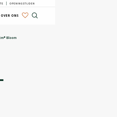
TE
OPENINGSTIJDEN
OVER ONS
ntm® Bloom
–