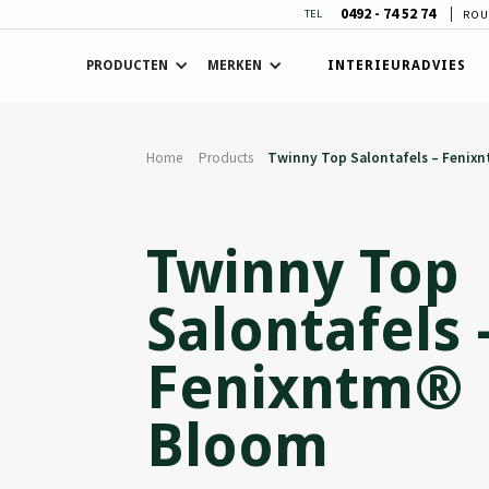
0492 - 74 52 74
TEL
ROU
PRODUCTEN
MERKEN
INTERIEURADVIES
Home
Products
Twinny Top Salontafels – Fenix
Twinny Top
Salontafels 
Fenixntm®
Bloom