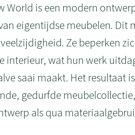
w World is een modern ontwerp
 van eigentijdse meubelen. Dit m
 veelzijdigheid. Ze beperken zic
e interieur, wat hun werk uitd
lve saai maakt. Het resultaat i
nde, gedurfde meubelcollectie
ntwerp als qua materiaalgebrui