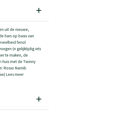
en uit de nieuwe,
de hars op basis van
eveelheid fenol
egen (n gelijktijdig iets
jker te maken, de
in huis met de Twinny
ijn: Rosso Namib
lauw) Lees meer