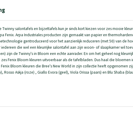
ng
Twinny salontafels en bijzettafels kun je sinds kort kiezen voor zes mooie kleur
a Fenix. Arpa Industriales producten zijn gemaakt van papier en thermoharden
inetechnologie gentroduceerd voor het aanzienlijk reduceren (met 50) van de ho
edereen die wel een kleurrijke salontafel aan zijn woon- of slaapkamer wil toevo
en) zijn de Twinny's in Bloom een echte aanrader. En om het geheel nog kleurri
e zes Fenix Bloom kleuren uitvoerbaar als de tafelbladen. Dus haal die bloemen 
es Fenix Bloom kleuren die Bree's New World in zijn collectie heeft opgenomen z
), Rosso Askja (roze) , Giallo Evora (geel), Viola Orissa (paars) en Blu Shaba (b