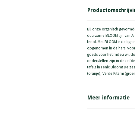
Productomschrijvi
Bij onze organisch gevormde 
duurzame BLOOM lijn van Arp
fenol. Met BLOOM is de lign
opgenomen in de hars. Voor i
goeds voor het milieu wil do
onderstellen zijn in dezelfd
tafels in Fenix Bloom! De z
(oranje), Verde Kitami (groen
Meer informatie