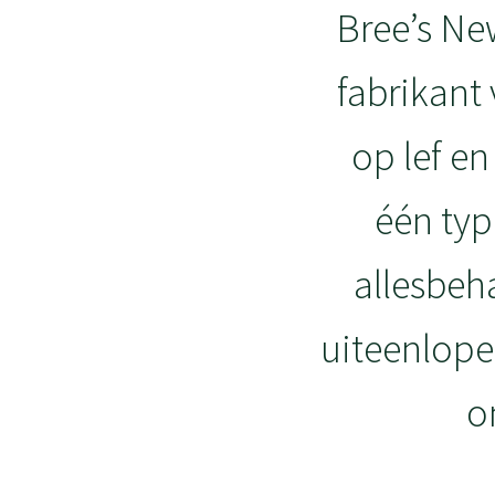
Bree’s Ne
fabrikant
op lef en
één typ
allesbeha
uiteenlope
o