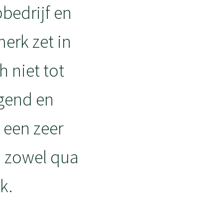
bedrijf en
erk zet in
h niet tot
agend en
s een zeer
, zowel qua
k.