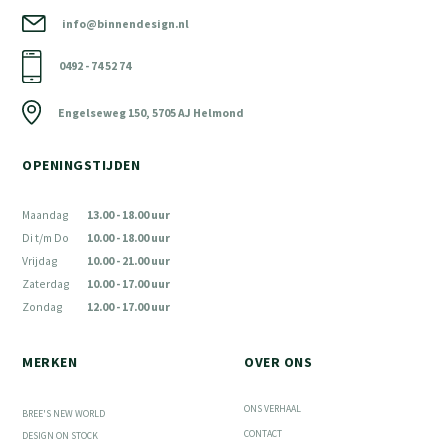
info@binnendesign.nl
0492 - 74 52 74
Engelseweg 150, 5705 AJ Helmond
OPENINGSTIJDEN
Maandag
13.00 - 18.00 uur
Di t/m Do
10.00 - 18.00 uur
Vrijdag
10.00 - 21.00 uur
Zaterdag
10.00 - 17.00 uur
Zondag
12.00 - 17.00 uur
MERKEN
OVER ONS
ONS VERHAAL
BREE'S NEW WORLD
CONTACT
DESIGN ON STOCK