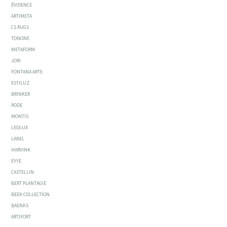
ÉVIDENCE
ARTIMETA
CS RUGS
TONONE
METAFORM
JORI
FONTANA ARTE
ESTILUZ
BRINKER
PODE
MONTIS
LEOLUX
LABEL
HARVINK
EYYE
CASTELIJN
BERT PLANTAGIE
BEEK COLLECTION
BAENKS
ARTIFORT