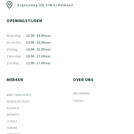
Engelseweg 150, 5705 AJ Helmond
OPENINGSTIJDEN
Maandag
13.00 - 18.00 uur
Di t/m Do
10.00 - 18.00 uur
Vrijdag
10.00 - 21.00 uur
Zaterdag
10.00 - 17.00 uur
Zondag
12.00 - 17.00 uur
MERKEN
OVER ONS
ONS VERHAAL
BREE'S NEW WORLD
CONTACT
DESIGN ON STOCK
ÉVIDENCE
ARTIMETA
CS RUGS
TONONE