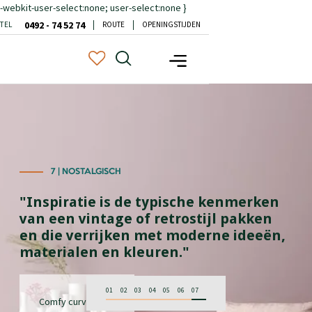
-webkit-user-select:none; user-select:none }
0492 - 74 52 74
TEL
ROUTE
OPENINGSTIJDEN
7 | NOSTALGISCH
"Inspiratie is de typische kenmerken
van een vintage of retrostijl pakken
en die verrijken met moderne ideeën,
materialen en kleuren."
01
02
03
04
05
06
07
Comfy curvy