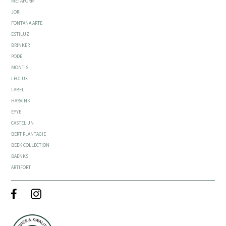
METAFORM
JORI
FONTANA ARTE
ESTILUZ
BRINKER
PODE
MONTIS
LEOLUX
LABEL
HARVINK
EYYE
CASTELIJN
BERT PLANTAGIE
BEEK COLLECTION
BAENKS
ARTIFORT