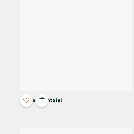
3D Configurable
Chiaia Salontafel