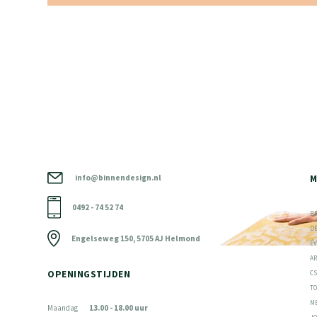
info@binnendesign.nl
M
0492 - 74 52 74
B
D
Engelseweg 150, 5705 AJ Helmond
É
A
OPENINGSTIJDEN
C
T
M
Maandag
13.00 - 18.00 uur