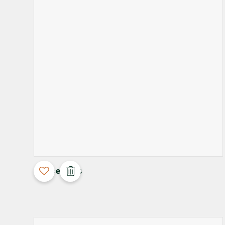
3D Configurable
Maupertuus