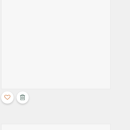
3D Configurable
Calla