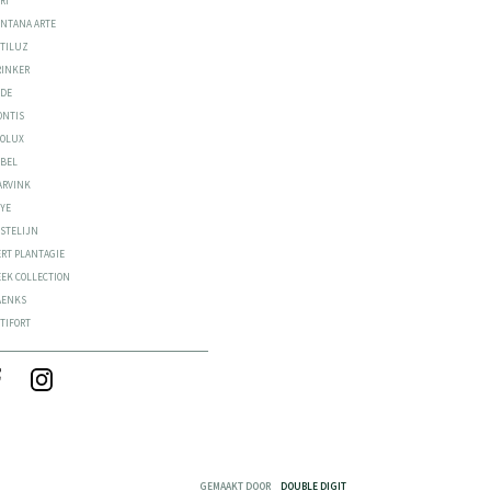
RI
ONTANA ARTE
STILUZ
RINKER
ODE
ONTIS
EOLUX
ABEL
ARVINK
YYE
ASTELIJN
ERT PLANTAGIE
EEK COLLECTION
AENKS
TIFORT
GEMAAKT DOOR
DOUBLE DIGIT