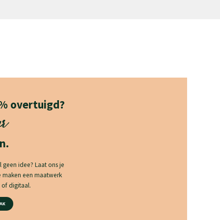
0% overtuigd?
ur
n.
l geen idee? Laat ons je
we maken een maatwerk
of digitaal.
AK