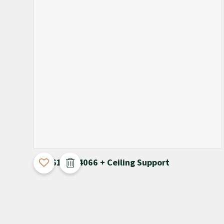
3D Configurable
T-4061 / M-4066 + Ceiling Support