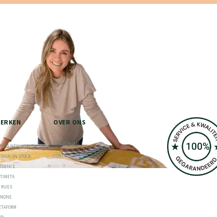
ERKEN
OVER ONS
ONS VERHAAL
REE'S NEW WORLD
CONTACT
ESIGN ON STOCK
VIDENCE
RTIMETA
S RUGS
ONONE
ETAFORM