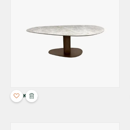
3D Configurable
Orfis Kiezel