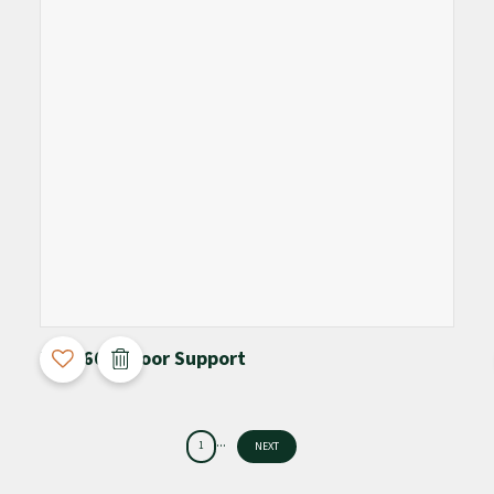
3D Configurable
M-4066 + Floor Support
...
1
NEXT