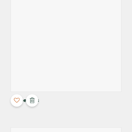
3D Configurable
Maupertuus