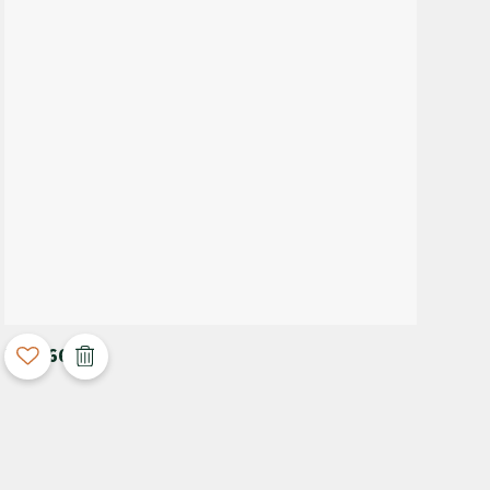
3D Configurable
M-4066