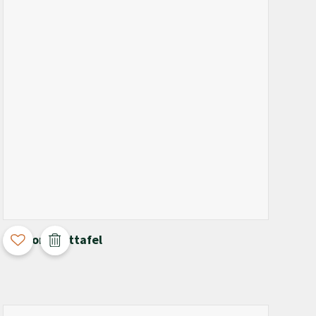
3D Configurable
Pyrmont Eettafel