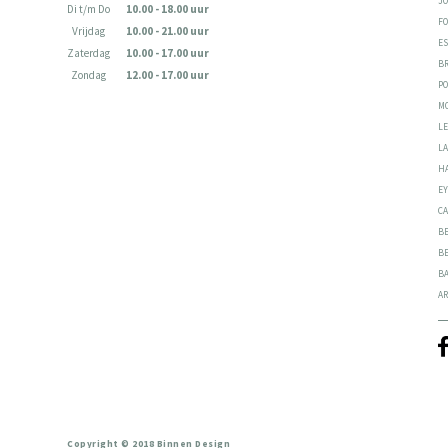
JO
Di t/m Do
10.00 - 18.00 uur
F
Vrijdag
10.00 - 21.00 uur
E
Zaterdag
10.00 - 17.00 uur
B
Zondag
12.00 - 17.00 uur
P
M
L
L
H
E
C
B
B
B
AR
Copyright © 2018 Binnen Design