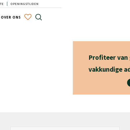
TE
OPENINGSTIJDEN
OVER ONS
Profiteer van
vakkundige ad