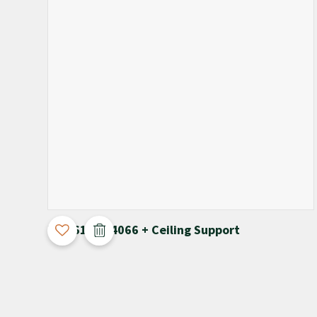
3D Configurable
T-4061 / M-4066 + Ceiling Support