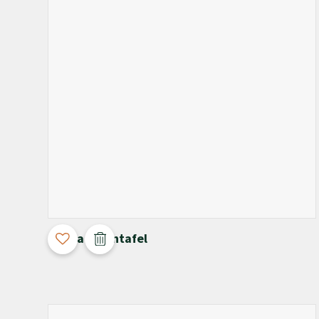
3D Configurable
Chiaia Salontafel