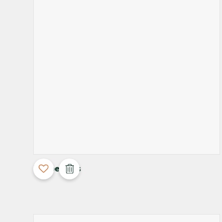
3D Configurable
Maupertuus