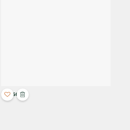
3D Configurable
M-4066