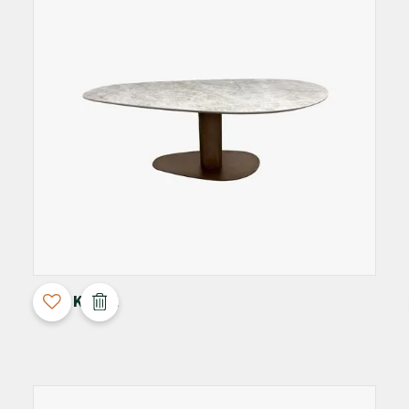
3D Configurable
Orfis Kiezel