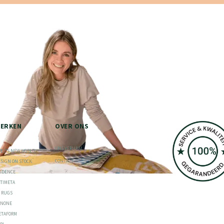
ERKEN
OVER ONS
ONS VERHAAL
REE'S NEW WORLD
CONTACT
ESIGN ON STOCK
VIDENCE
RTIMETA
S RUGS
ONONE
ETAFORM