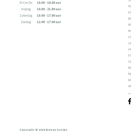
JO
Di t/m Do
10.00 - 18.00 uur
F
Vrijdag
10.00 - 21.00 uur
E
Zaterdag
10.00 - 17.00 uur
B
Zondag
12.00 - 17.00 uur
P
M
L
L
H
E
C
B
B
B
AR
Copyright © 2018 Binnen Design