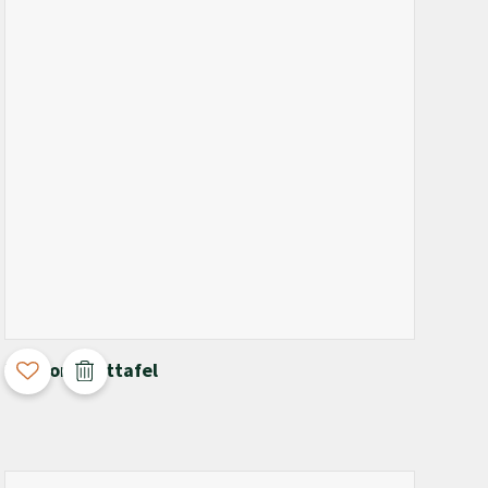
3D Configurable
Pyrmont Eettafel