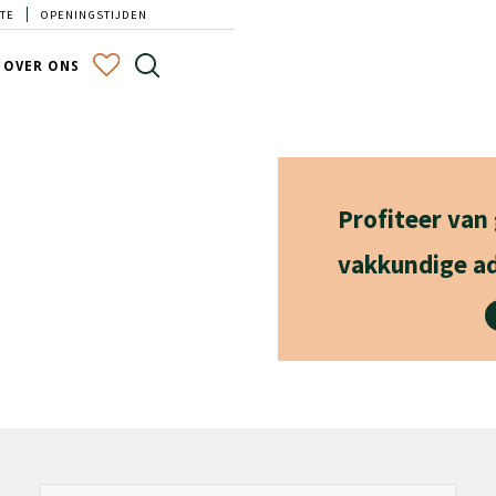
TE
OPENINGSTIJDEN
OVER ONS
Profiteer van
vakkundige ad