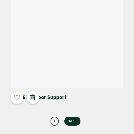
3D Configurable
M-4066 + Floor Support
...
1
NEXT