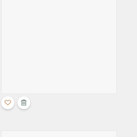
3D Configurable
Calla