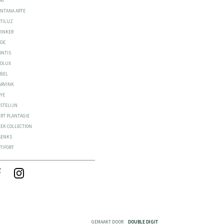
RI
ONTANA ARTE
STILUZ
RINKER
ODE
ONTIS
EOLUX
ABEL
ARVINK
YYE
ASTELIJN
ERT PLANTAGIE
EEK COLLECTION
AENKS
TIFORT
GEMAAKT DOOR
DOUBLE DIGIT