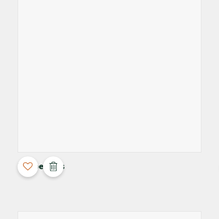
3D Configurable
Maupertuus