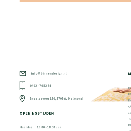
info@binnendesign.nl
M
0492 - 74 52 74
B
D
Engelseweg 150, 5705 AJ Helmond
É
A
OPENINGSTIJDEN
C
T
M
Maandag
13.00 - 18.00 uur