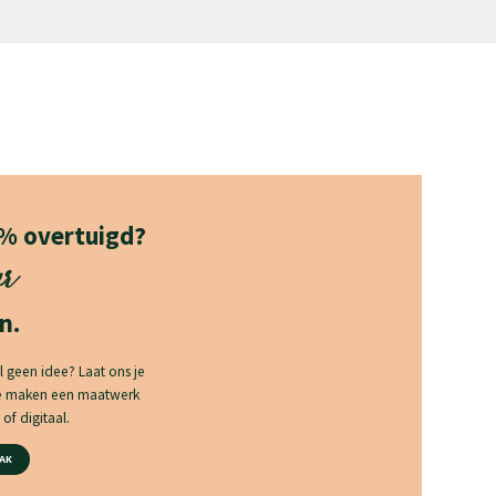
0% overtuigd?
ur
n.
l geen idee? Laat ons je
we maken een maatwerk
of digitaal.
AK