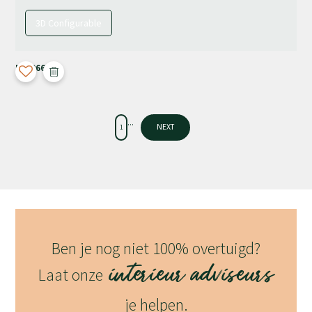
3D Configurable
M-4066
...
1
NEXT
Ben je nog niet 100% overtuigd?
interieur adviseurs
Laat onze
je helpen.