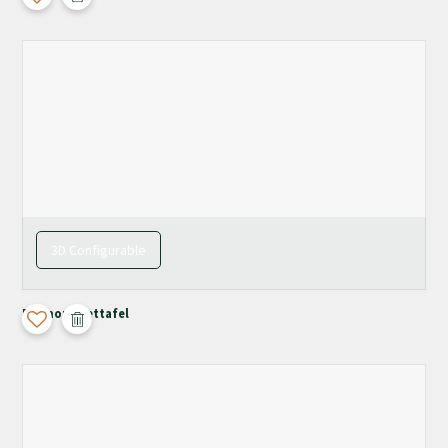
3D Configurable
Pyrmont Eettafel