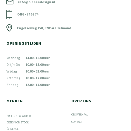
info@binnendesign.nl
0492 - 74 52 74
Engelseweg 150, 5705 AJ Helmond
OPENINGSTIJDEN
Maandag
13.00 - 18.00 uur
Di t/m Do
10.00 - 18.00 uur
Vrijdag
10.00 - 21.00 uur
Zaterdag
10.00 - 17.00 uur
Zondag
12.00 - 17.00 uur
MERKEN
OVER ONS
ONS VERHAAL
BREE'S NEW WORLD
CONTACT
DESIGN ON STOCK
ÉVIDENCE