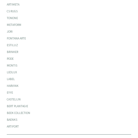
ARTIMETA
CS RUGS
TONONE
METAFORM
JORI
FONTANA ARTE
ESTILUZ
BRINKER
PODE
MONTIS
LEOLUX
LABEL
HARVINK
EYYE
CASTELIJN
BERT PLANTAGIE
BEEK COLLECTION
BAENKS
ARTIFORT