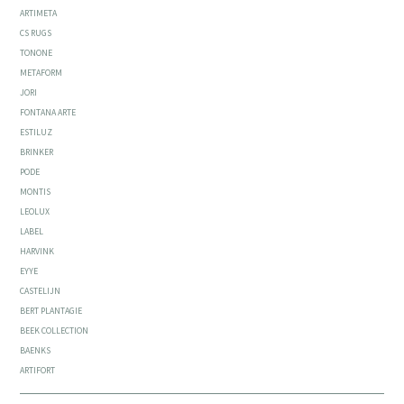
ARTIMETA
CS RUGS
TONONE
METAFORM
JORI
FONTANA ARTE
ESTILUZ
BRINKER
PODE
MONTIS
LEOLUX
LABEL
HARVINK
EYYE
CASTELIJN
BERT PLANTAGIE
BEEK COLLECTION
BAENKS
ARTIFORT