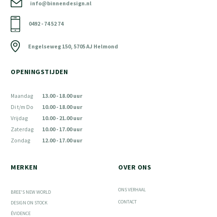
info@binnendesign.nl
0492 - 74 52 74
Engelseweg 150, 5705 AJ Helmond
OPENINGSTIJDEN
Maandag
13.00 - 18.00 uur
Di t/m Do
10.00 - 18.00 uur
Vrijdag
10.00 - 21.00 uur
Zaterdag
10.00 - 17.00 uur
Zondag
12.00 - 17.00 uur
MERKEN
OVER ONS
ONS VERHAAL
BREE'S NEW WORLD
CONTACT
DESIGN ON STOCK
ÉVIDENCE