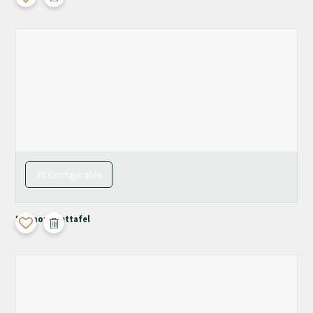
3D Configurable
Pyrmont Eettafel