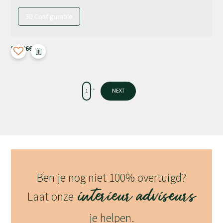
3D Configurable
M-4066
...
1
NEXT
Ben je nog niet 100% overtuigd?
interieur adviseurs
Laat onze
je helpen.