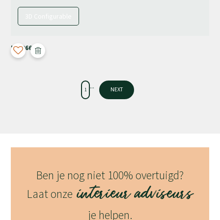
3D Configurable
M-4066
...
1
NEXT
Ben je nog niet 100% overtuigd?
interieur adviseurs
Laat onze
je helpen.