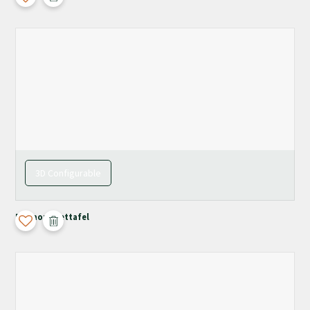
3D Configurable
Pyrmont Eettafel