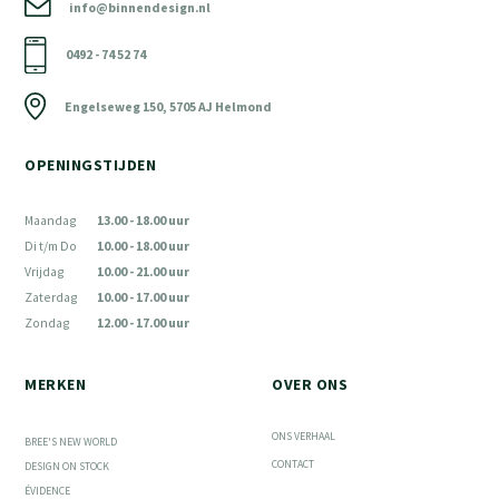
info@binnendesign.nl
0492 - 74 52 74
Engelseweg 150, 5705 AJ Helmond
OPENINGSTIJDEN
Maandag
13.00 - 18.00 uur
Di t/m Do
10.00 - 18.00 uur
Vrijdag
10.00 - 21.00 uur
Zaterdag
10.00 - 17.00 uur
Zondag
12.00 - 17.00 uur
MERKEN
OVER ONS
ONS VERHAAL
BREE'S NEW WORLD
CONTACT
DESIGN ON STOCK
ÉVIDENCE