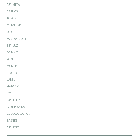
ARTIMETA
CS RUGS
TONONE
METAFORM
JORI
FONTANA ARTE
ESTILUZ
BRINKER
PODE
MONTIS
LEOLUX
LABEL
HARVINK
EYYE
CASTELIJN
BERT PLANTAGIE
BEEK COLLECTION
BAENKS
ARTIFORT