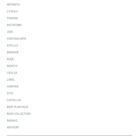
ARTIMETA
CS RUGS
TONONE
METAFORM
JORI
FONTANA ARTE
ESTILUZ
BRINKER
PODE
MONTIS
LEOLUX
LABEL
HARVINK
EYYE
CASTELIJN
BERT PLANTAGIE
BEEK COLLECTION
BAENKS
ARTIFORT