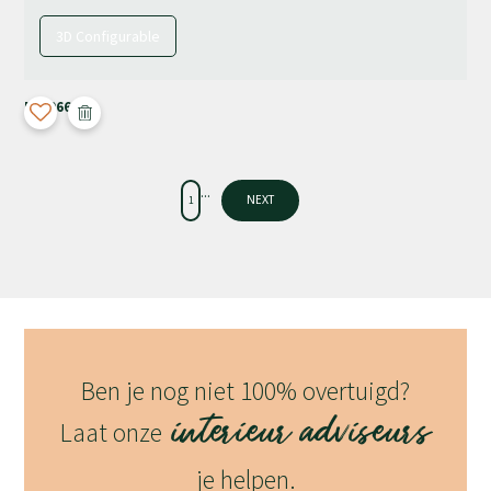
3D Configurable
M-4066
...
1
NEXT
Ben je nog niet 100% overtuigd?
interieur adviseurs
Laat onze
je helpen.