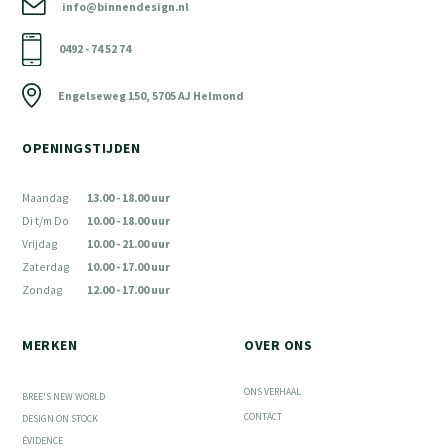
info@binnendesign.nl
0492 - 74 52 74
Engelseweg 150, 5705 AJ Helmond
OPENINGSTIJDEN
Maandag
13.00 - 18.00 uur
Di t/m Do
10.00 - 18.00 uur
Vrijdag
10.00 - 21.00 uur
Zaterdag
10.00 - 17.00 uur
Zondag
12.00 - 17.00 uur
MERKEN
OVER ONS
ONS VERHAAL
BREE'S NEW WORLD
CONTACT
DESIGN ON STOCK
ÉVIDENCE